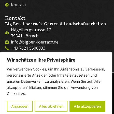
Kontakt
Kontakt
Big Ben-Loerrach-Garten & Landschaftsarbeiten
Hägelbergstrasse 17
79541 Lörrach
info@bigben-loerrach.de
+49 7621 5506033
+49 15568449330
Wir schätzen Ihre Privatsphäre
Wir verwenden Cookies, um Ihr Surferlebnis zu verbessern,
personalisierte Anzeigen oder Inhalte einzusetzen und
© Big Ben-Loerrach-Garten & Landschaftsarbeiten – Alle
unseren Datenverkehr zu analysieren. Wenn Sie auf „Alle
Rechte vorbehalten!
akzeptieren" klicken, stimmen Sie der Anwendung von
Impressum
Cookies zu.
Datenschutzarklerung
Anpassen
Alles ablehnen
Alle akzeptieren
Eine Website von: